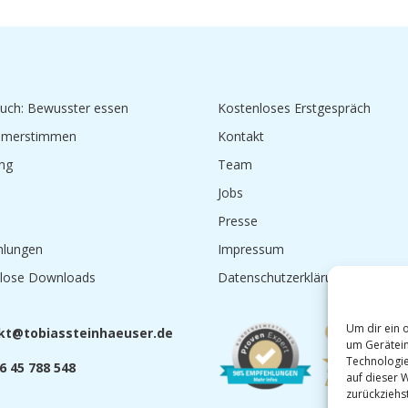
uch: Bewusster essen
Kostenloses Erstgespräch
hmerstimmen
Kontakt
ng
Team
Jobs
Presse
hlungen
Impressum
lose Downloads
Datenschutzerklärung
Um dir ein 
@tka
saibo
niets
sueah
ed.re
um Gerätein
Technologie
6 45 788 548
auf dieser 
zurückziehs