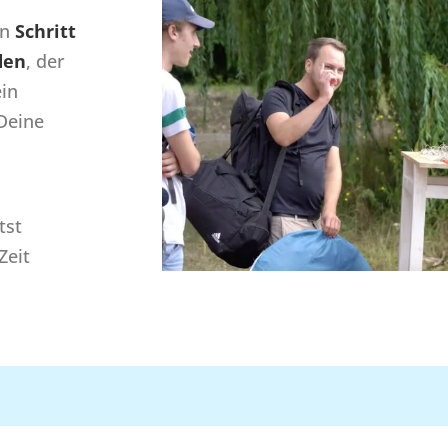
en
Schritt
den
, der
ein
 Deine
tst
Zeit