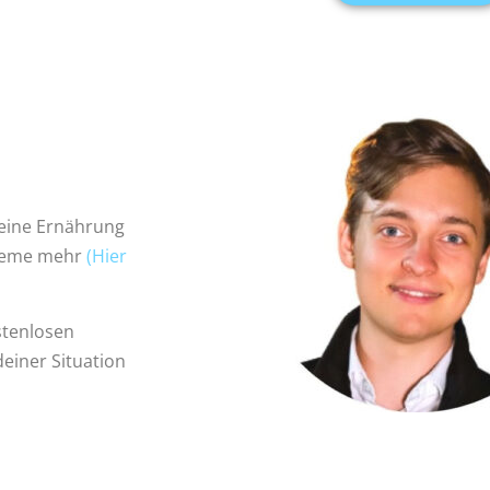
seine Ernährung
leme
mehr
(Hier
stenlosen
deiner Situation