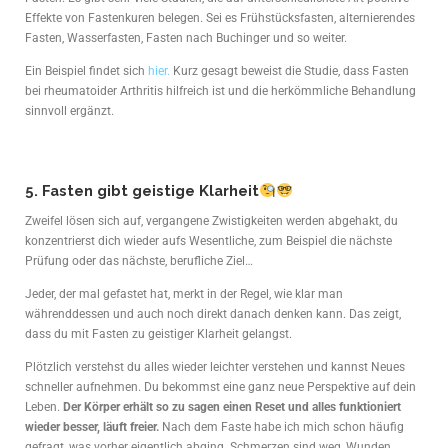
Effekte von Fastenkuren belegen. Sei es Frühstücksfasten, alternierendes
Fasten, Wasserfasten, Fasten nach Buchinger und so weiter.
Ein Beispiel findet sich
hier.
Kurz gesagt beweist die Studie, dass Fasten
bei rheumatoider Arthritis hilfreich ist und die herkömmliche Behandlung
sinnvoll ergänzt.
5. Fasten gibt geistige Klarheit
Zweifel lösen sich auf, vergangene Zwistigkeiten werden abgehakt, du
konzentrierst dich wieder aufs Wesentliche, zum Beispiel die nächste
Prüfung oder das nächste, berufliche Ziel…
Jeder, der mal gefastet hat, merkt in der Regel, wie klar man
währenddessen und auch noch direkt danach denken kann.
Das zeigt,
dass du mit Fasten zu geistiger Klarheit gelangst.
Plötzlich verstehst du alles wieder leichter verstehen und kannst Neues
schneller aufnehmen. Du bekommst eine ganz neue Perspektive auf dein
Leben.
Der Körper erhält so zu sagen einen Reset und alles funktioniert
wieder besser, läuft freier.
Nach dem Faste habe ich mich schon häufig
gefragt, was vorher eigentlich abging. Schmerzen sind weg, Wunden