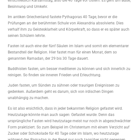
einschließlich Karsamstag, also die 40 Tage vor Ostern. Es geht um Buße,
Besinnung und Umkehr.
Im antiken Griechenland fastete Pythagoras 40 Tage, bevor er die
Prüfungen an der berühmten Schule von Alexandria absolvierte. Dies
verhalf ihm zu Geistesklarheit und Körperkraft, so dass er es später auch
seinen Schülern lehrte.
Fasten ist auch eine der fünf Säulen im Islam und somit ein elementarer
Bestandteil der Religion. Hier fastet man für einen Monat, dem so
genannten Ramadan, der 29 bis 30 Tage dauert.
Buddhisten fasten, um besser meditieren zu können und sich innerlich zu
reinigen. So finden sie inneren Frieden und Erleuchtung.
Juden fasten, um Sünden zu sühnen oder traurigen Ereignissen zu
gedenken. Außerdem geht es darum, sich von irdischen Dingen
unabhängig zu machen.
Es ist also ersichtlich, dass in jeder bekannten Religion gefastet wird.
Heutzutage könnte man auch sagen: Gefastet wurde. Denn das
ursprüngliche Fasten wird heutzutage meist nur noch in abgeschwächter
Form praktiziert. So zum Beispiel im Christentum mit einem Verzicht auf
Zucker oder Schokolade für 40 Tage oder im Islam, wo heutzutage
während des Ramadan in der Regel nur noch tagsüber nicht gegessen