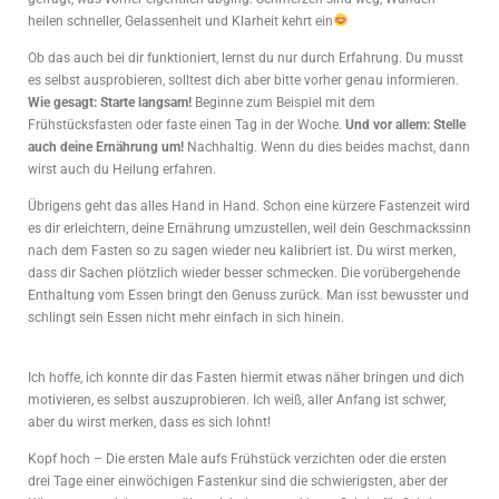
heilen schneller, Gelassenheit und Klarheit kehrt ein
Ob das auch bei dir funktioniert, lernst du nur durch Erfahrung. Du musst
es selbst ausprobieren, solltest dich aber bitte vorher genau informieren.
Wie gesagt: Starte langsam!
Beginne zum Beispiel mit dem
Frühstücksfasten oder faste einen Tag in der Woche.
Und vor allem: Stelle
auch deine Ernährung um!
Nachhaltig. Wenn du dies beides machst, dann
wirst auch du Heilung erfahren.
Übrigens geht das alles Hand in Hand. Schon eine kürzere Fastenzeit wird
es dir erleichtern, deine Ernährung umzustellen, weil dein Geschmackssinn
nach dem Fasten so zu sagen wieder neu kalibriert ist. Du wirst merken,
dass dir Sachen plötzlich wieder besser schmecken. Die vorübergehende
Enthaltung vom Essen bringt den Genuss zurück. Man isst bewusster und
schlingt sein Essen nicht mehr einfach in sich hinein.
Ich hoffe, ich konnte dir das Fasten hiermit etwas näher bringen und dich
motivieren, es selbst auszuprobieren. Ich weiß, aller Anfang ist schwer,
aber du wirst merken, dass es sich lohnt!
Kopf hoch – Die ersten Male aufs Frühstück verzichten oder die ersten
drei Tage einer einwöchigen Fastenkur sind die schwierigsten, aber der