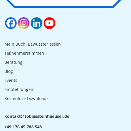
Mein Buch: Bewusster essen
Teilnehmerstimmen
Beratung
Blog
Events
Empfehlungen
Kostenlose Downloads
tnok
t@tka
saibo
niets
sueah
ed.re
+49 176 45 788 548