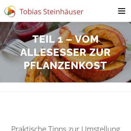
Menü
BERATUNG
EVENTS
DEIN ERSTGESPRÄCH
TEIL 1 – VOM
ALLESESSER ZUR
PFLANZENKOST
Praktische Tipps zur Umstellung