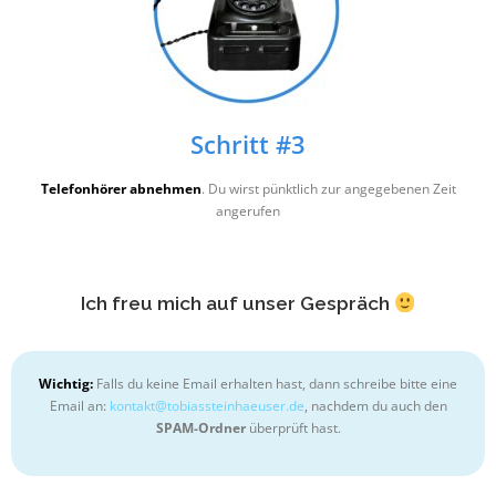
Schritt #3
Telefonhörer abnehmen
. Du wirst pünktlich zur angegebenen Zeit
angerufen
Ich freu mich auf unser Gespräch
Wichtig:
Falls du keine Email erhalten hast, dann schreibe bitte eine
Email an:
tnok
t@tka
saibo
niets
sueah
ed.re
, nachdem du auch den
SPAM-Ordner
überprüft hast.